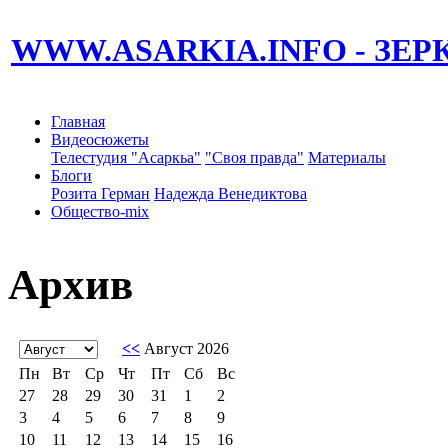
WWW.ASARKIA.INFO
- ЗЕ
Главная
Видеосюжеты
Телестудия "Асаркьа"
"Своя правда"
Материалы
Блоги
Розита Герман
Надежда Венедиктова
Общество-mix
Архив