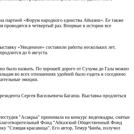
на партией «Форум народного единства Абхазии». Ее также
 проводятся в четвертый раз. Впервые в истории все
ыставку «Увиденное» составили работы нескольких лет.
родлится до 6 августа.
удно было назвать. По хорошей дороге от Сухума до Гала можно
 гальцам во всех отношениях удобней было ездить в соседнюю
ожительные эмоции.
резидента Сергея Васильевича Багапш. Выставка продлиться
телестудия "Асакрьа" принимала на конкурс видеокадры, снятые
ал Благотворительный Фонд "Абхазский Общественный Фонд
ку "Спящая красавица". Его автор, Темур Чанба, получил