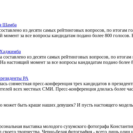
ея Шамба
оставлено из десяти самых рейтинговых вопросов, по итогам го
ий момент за все вопросы кандидатам подано более 800 голосов.
я Хаджимба
 составлено из десяти самых рейтинговых вопросов, по итогам 
 На настоящий момент за все вопросы кандидатам подано более 8
президенты РА
сь совместная пресс-конференция трех кандидатов в президент
ителей всех местных СМИ. Пресс-конференция длилась более час
 Что может быть краше наших девушек? И пусть настоящего модельн
сональная выставка молодого сухумского фотографа Константина
своего творчества. Черно-белая фотография - всего лишь один и