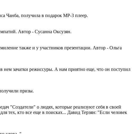
са Чанба, получила в подарок MP-3 плеер.
мпатий. Автор - Сусанна Оксузян.
иление также и у участников презентации. Автор - Ольга
в нем зачатки режиссуры. А нам приятно еще, что он поступил
 получили призы.
едач "Создатели" о людях, которые реализуют себя в своей
ля тех, кто все еще в поисках... Давид Терзян: "Если человек
о слова.."