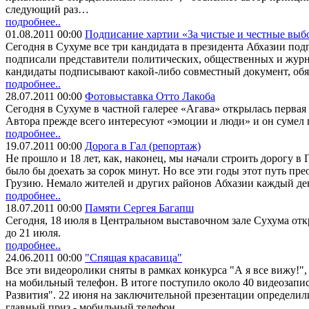
следующий раз…
подробнее..
01.08.2011 00:00
Подписание хартии «За чистые и честные выб
Сегодня в Сухуме все три кандидата в президента Абхазии по
подписали представители политических, общественных и журн
кандидаты подписывают какой-либо совместный документ, обя
подробнее..
28.07.2011 00:00
Фотовыставка Отто Лакоба
Сегодня в Сухуме в частной галерее «Агава» открылась первая
Автора прежде всего интересуют «эмоции и люди» и он сумел п
подробнее..
19.07.2011 00:00
Дорога в Гал (репортаж)
Не прошло и 18 лет, как, наконец, мы начали строить дорогу в 
было бы доехать за сорок минут. Но все эти годы этот путь пр
Грузию. Немало жителей и других районов Абхазии каждый день
подробнее..
18.07.2011 00:00
Памяти Сергея Багапш
Сегодня, 18 июля в Центральном выставочном зале Сухума от
до 21 июля.
подробнее..
24.06.2011 00:00
"Спящая красавица"
Все эти видеоролики сняты в рамках конкурса "А я все вижу!",
на мобильный телефон. В итоге поступило около 40 видеозап
Развития". 22 июня на заключительной презентации определил
главный приз - мобильный телефон.