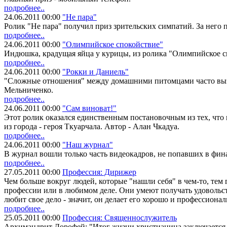
подробнее..
24.06.2011 00:00
"Не пара"
Ролик "Не пара" получил приз зрительских симпатий. За него 
подробнее..
24.06.2011 00:00
"Олимпийское спокойствие"
Индюшка, крадущая яйца у курицы, из ролика "Олимпийское сп
подробнее..
24.06.2011 00:00
"Рокки и Даниель"
"Сложные отношения" между домашними питомцами часто вызыв
Мельниченко.
подробнее..
24.06.2011 00:00
"Сам виноват!"
Этот ролик оказался единственным постановочным из тех, что 
из города - героя Ткуарчала. Автор - Алан Чкадуа.
подробнее..
24.06.2011 00:00
"Наш журнал"
В журнал вошли только часть видеокадров, не попавших в фина
подробнее..
27.05.2011 00:00
Профессия: Дирижер
Чем больше вокруг людей, которые "нашли себя" в чем-то, тем 
профессии или в любимом деле. Они умеют получать удовольствие
любит свое дело - значит, он делает его хорошо и профессиональ
подробнее..
25.05.2011 00:00
Профессия: Священнослужитель
Архимандрит Дорофей: "Итог жизни христианина заключается в