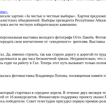
оры».
дписали хартию «За чистые и честные выборы». Хартия предложе
алистских объединений. Выборы президента Республики Абхазия
зуясь вести честную избирательную кампанию.
 персональная выставка молодого фотографа Отто Лакоба. Фотов
ередать свои впечатление от «увиденного» зрителям. Выставка п
Гал. Да, именно строить, так как старую дорогу и дорогой-то тр
еодолевался за два часа бесконечной тряски. Неудивительно, что
 ездят на работу в Гал. Теперь этот путь вызывает только пол
крылась фотовыставка Владимира Попова, посвященная памяти п
 который стартовал в середине апреля. В течение двух месяцев 
исей от 16 конкурсантов. Финансовую поддержку проекту оказ
ись победители. Совет телестудии присудил первую премию роли