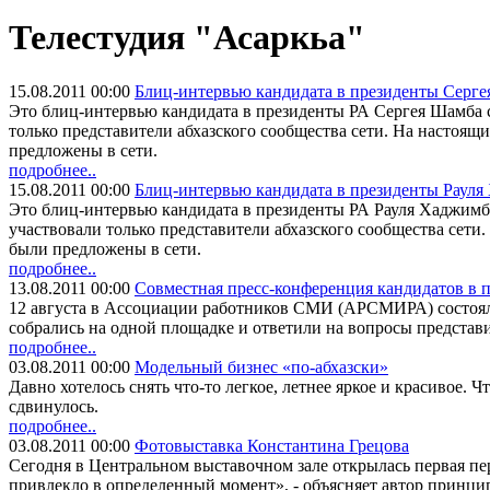
Телестудия "Асаркьа"
15.08.2011 00:00
Блиц-интервью кандидата в президенты Серг
Это блиц-интервью кандидата в президенты РА Сергея Шамба с
только представители абхазского сообщества сети. На настоящ
предложены в сети.
подробнее..
15.08.2011 00:00
Блиц-интервью кандидата в президенты Раул
Это блиц-интервью кандидата в президенты РА Рауля Хаджимба
участвовали только представители абхазского сообщества сети.
были предложены в сети.
подробнее..
13.08.2011 00:00
Совместная пресс-конференция кандидатов в 
12 августа в Ассоциации работников СМИ (АРСМИРА) состояла
собрались на одной площадке и ответили на вопросы представ
подробнее..
03.08.2011 00:00
Модельный бизнес «по-абхазски»
Давно хотелось снять что-то легкое, летнее яркое и красивое.
сдвинулось.
подробнее..
03.08.2011 00:00
Фотовыставка Константина Грецова
Сегодня в Центральном выставочном зале открылась первая пер
привлекло в определенный момент», - объясняет автор принцип 