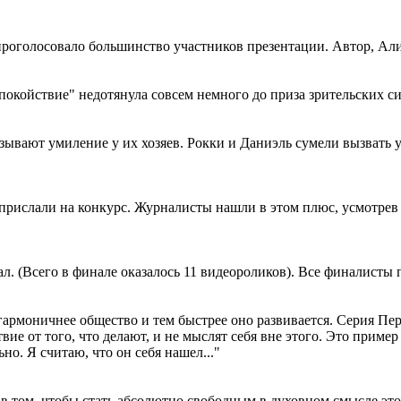
проголосовало большинство участников презентации. Автор, Али
окойствие" недотянула совсем немного до приза зрительских си
ают умиление у их хозяев. Рокки и Даниэль сумели вызвать ум
прислали на конкурс. Журналисты нашли в этом плюс, усмотрев 
л. (Всего в финале оказалось 11 видеороликов). Все финалисты
гармоничнее общество и тем быстрее оно развивается. Серия Пер
 от того, что делают, и не мыслят себя вне этого. Это пример д
но. Я считаю, что он себя нашел..."
 том, чтобы стать абсолютно свободным в духовном смысле этог