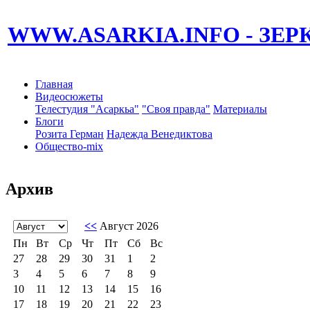
WWW.ASARKIA.INFO
- ЗЕ
Главная
Видеосюжеты
Телестудия "Асаркьа"
"Своя правда"
Материалы
Блоги
Розита Герман
Надежда Венедиктова
Общество-mix
Архив