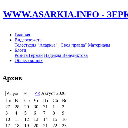
WWW.ASARKIA.INFO
- ЗЕ
Главная
Видеосюжеты
Телестудия "Асаркьа"
"Своя правда"
Материалы
Блоги
Розита Герман
Надежда Венедиктова
Общество-mix
Архив