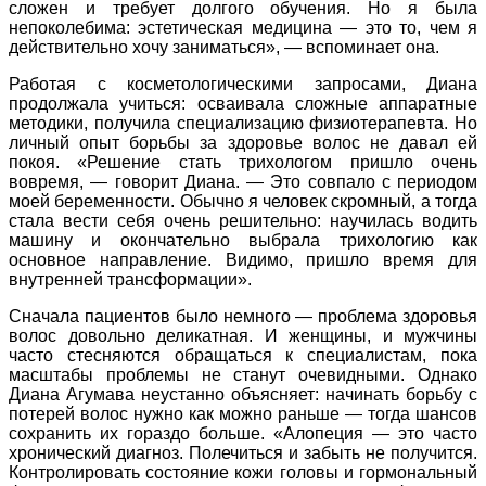
сложен и требует долгого обучения. Но я была
непоколебима: эстетическая медицина — это то, чем я
действительно хочу заниматься», — вспоминает она.
Работая с косметологическими запросами, Диана
продолжала учиться: осваивала сложные аппаратные
методики, получила специализацию физиотерапевта. Но
личный опыт борьбы за здоровье волос не давал ей
покоя. «Решение стать трихологом пришло очень
вовремя, — говорит Диана. — Это совпало с периодом
моей беременности. Обычно я человек скромный, а тогда
стала вести себя очень решительно: научилась водить
машину и окончательно выбрала трихологию как
основное направление. Видимо, пришло время для
внутренней трансформации».
Сначала пациентов было немного — проблема здоровья
волос довольно деликатная. И женщины, и мужчины
часто стесняются обращаться к специалистам, пока
масштабы проблемы не станут очевидными. Однако
Диана Агумава неустанно объясняет: начинать борьбу с
потерей волос нужно как можно раньше — тогда шансов
сохранить их гораздо больше. «Алопеция — это часто
хронический диагноз. Полечиться и забыть не получится.
Контролировать состояние кожи головы и гормональный