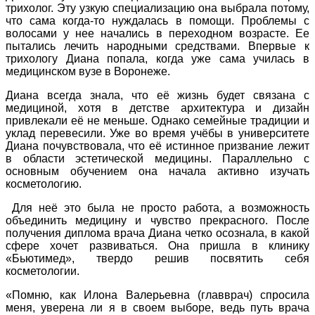
трихолог. Эту узкую специализацию она выбрала потому,
что сама когда-то нуждалась в помощи. Проблемы с
волосами у нее начались в переходном возрасте. Ее
пытались лечить народными средствами. Впервые к
трихологу Диана попала, когда уже сама училась в
медицинском вузе в Воронеже.
Диана всегда знала, что её жизнь будет связана с
медициной, хотя в детстве архитектура и дизайн
привлекали её не меньше. Однако семейные традиции и
уклад перевесили. Уже во время учёбы в университете
Диана почувствовала, что её истинное призвание лежит
в области эстетической медицины. Параллельно с
основным обучением она начала активно изучать
косметологию.
Для неё это была не просто работа, а возможность
объединить медицину и чувство прекрасного. После
получения диплома врача Диана четко осознала, в какой
сфере хочет развиваться. Она пришла в клинику
«Бьютимед», твердо решив посвятить себя
косметологии.
«Помню, как Илона Валерьевна (главврач) спросила
меня, уверена ли я в своем выборе, ведь путь врача