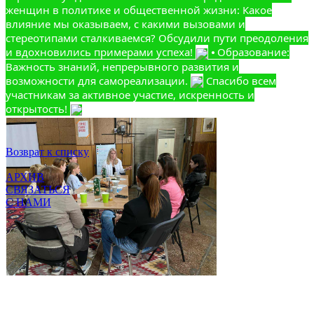
женщин в политике и общественной жизни: Какое
влияние мы оказываем, с какими вызовами и
стереотипами сталкиваемся? Обсудили пути преодоления
и вдохновились примерами успеха!
⦁ Образование:
Важность знаний, непрерывного развития и
возможности для самореализации.
Спасибо всем
участникам за активное участие, искренность и
открытость!
Возврат к списку
АРХИВ
СВЯЗАТЬСЯ
С НАМИ