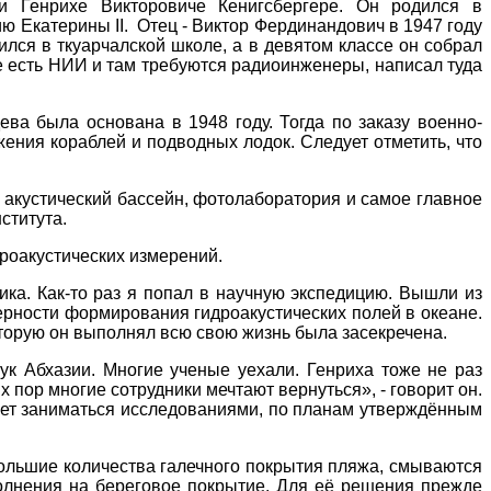
и Генрихе Викторовиче Кенигсбергере. Он родился в
ю Екатерины II.
Отец - Виктор Фердинандович в 1947 году
ился в ткуарчалской школе, а в девятом классе он собрал
ме есть НИИ и там требуются радиоинженеры, написал туда
ва была основана в 1948 году. Тогда по заказу военно-
ния кораблей и подводных лодок. Следует отметить, что
, акустический бассейн, фотолаборатория и самое главное
нститута.
роакустических измерений.
ика. Как-то раз я попал в научную экспедицию. Вышли из
мерности формирования гидроакустических полей в океане.
оторую он выполнял всю свою жизнь была засекречена.
ук Абхазии. Многие ученые уехали. Генриха тоже не раз
х пор многие сотрудники мечтают вернуться», - говорит он.
ет заниматься исследованиями, по планам утверждённым
ольшие количества галечного покрытия пляжа, смываются
олнения на береговое покрытие. Для её решения прежде