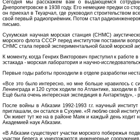
Сегодня мы расскажем вам о выдающемся сотруднике
Днепропетровске в 1938 году. Его немецкие предки со ст
он приехал в Ткуарчал, где руководил строительством в
свой первый радиоприёмник. Потом стал радиоинженеро
письмо.
Сухумская научная морская станция (СНМС) акустическо
морского флота СССР перед институтом поставили вопро
СНМС стала первой экспериментальной базой морской ак
К моменту, когда Генрих Викторович приступил к работе 
эстакада - морская лаборатория и научно-исследовательск
Первые годы работы проходили в отделе разработки нест
«Все это было интересно, но мне больше нравилось с си
Ленинграда и 120 суток ходили по Атлантике, заходили в
Ещё была очень интересная экспедиция в Антарктиду», - 
После войны в Абхазии 1992-1993 г.г. научный институ
приглашали, он остался в Сухуме. «Я люблю свой институт,
Он живет тут же на в районе Маяк и каждый день ходит на
Академией наук Абхазии.
«В Абхазии существуют участки морского побережья под
участки берега и уничтожаются инженерные сооружения