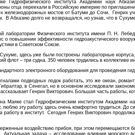
 Гидрофизического института Академии наук Абхази
ороны отца переехали в Российскую империю по приглашени
сех железнодорожных мостов от Батуми до Сочи.
Генрих уч
м.
В Абхазию долго не возвращался, но узнав, что в Суху
й лаборатории Физического института имени П. Н. Лебеде
с о повышении эффективности гидроакустического вооруже
устики в Советском Союзе.
в Сухуме, здесь уже были построены лабораторные корпуса
ий флот – три судна. 350 человек трудились в коллективе и
андартного электронного оборудования для проведения гид
гналами подводных лодок работать, это же океан, романт
 Гибралтар, в Сенегал, но в основном исследовали законо
рассказывает Генрих Викторович. Большая часть работы, к
т на Маяке стал Гидрофизическим институтом Академии на
 люблю эту работу, здесь очень комфортно трудиться. До си
 работу в институт.
Сегодня Генрих Викторович продолжа
верженные воздействию прибоя, при этом перемещаются б
.
Актуальная задача – исследование влияния морского в