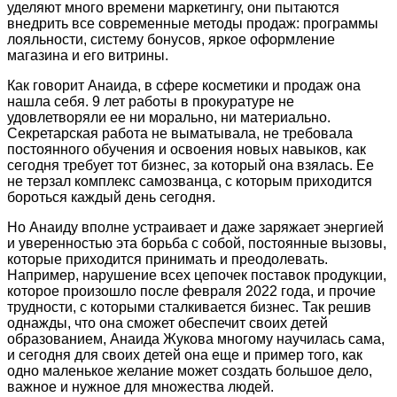
уделяют много времени маркетингу, они пытаются
внедрить все современные методы продаж: программы
лояльности, систему бонусов, яркое оформление
магазина и его витрины.
Как говорит Анаида, в сфере косметики и продаж она
нашла себя. 9 лет работы в прокуратуре не
удовлетворяли ее ни морально, ни материально.
Секретарская работа не выматывала, не требовала
постоянного обучения и освоения новых навыков, как
сегодня требует тот бизнес, за который она взялась. Ее
не терзал комплекс самозванца, с которым приходится
бороться каждый день сегодня.
Но Анаиду вполне устраивает и даже заряжает энергией
и уверенностью эта борьба с собой, постоянные вызовы,
которые приходится принимать и преодолевать.
Например, нарушение всех цепочек поставок продукции,
которое произошло после февраля 2022 года, и прочие
трудности, с которыми сталкивается бизнес. Так решив
однажды, что она сможет обеспечит своих детей
образованием, Анаида Жукова многому научилась сама,
и сегодня для своих детей она еще и пример того, как
одно маленькое желание может создать большое дело,
важное и нужное для множества людей.