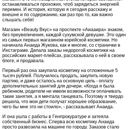
останавливаться прохожих, чтоб зарядиться энергией
перемен. И история, которую я сегодня расскажу и
внешне и по содержанию, как раз про то, как важно
слышать себя!
Магазин «Beauty Вкус» на проспекте «Аиааира» знаком,
без преувеличения, каждой сухумской девушке. Это один
из самых первых магазином корейской косметики. Но
начинала Анаида Жукова, как и многие, со странички в
Инстаграме. Делала заказы недорогой косметики на
российских маркет-плейсах, рассказывала о ней в своем
блоге, и продавала.
Первый раз она закупила косметику на отложенные 5
тысяч рублей. Получилось продать, закупить новую
партию, и даже осталось на основную цель - оплату
дополнительных занятий для дочери. «Когда я была
ребенком, родители не имели возможности оплачивать
такие занятия, а я мечтала танцевать. Поэтому я твердо
решила, что мои дети получат хорошее образование,
чего бы мне это ни стоило», - рассказывает Анаида.
И она ушла с работы в Генпрокуратуре и затеяла
собственный бизнес. Сперва всю косметику Анаида
просто развозила на машине по городу. Заказов стало