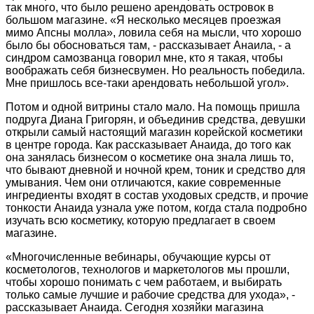
так много, что было решено арендовать островок в
большом магазине. «Я несколько месяцев проезжая
мимо Апсны молла», ловила себя на мысли, что хорошо
было бы обосноваться там, - рассказывает Анаила, - а
синдром самозванца говорил мне, кто я такая, чтобы
воображать себя бизнесвумен. Но реальность победила.
Мне пришлось все-таки арендовать небольшой угол».
Потом и одной витрины стало мало. На помощь пришла
подруга Диана Григорян, и объединив средства, девушки
открыли самый настоящий магазин корейской косметики
в центре города. Как рассказывает Анаида, до того как
она занялась бизнесом о косметике она знала лишь то,
что бывают дневной и ночной крем, тоник и средство для
умывания. Чем они отличаются, какие современные
ингредиенты входят в состав уходовых средств, и прочие
тонкости Анаида узнала уже потом, когда стала подробно
изучать всю косметику, которую предлагает в своем
магазине.
«Многочисленные вебинары, обучающие курсы от
косметологов, технологов и маркетологов мы прошли,
чтобы хорошо понимать с чем работаем, и выбирать
только самые лучшие и рабочие средства для ухода», -
рассказывает Анаида. Сегодня хозяйки магазина