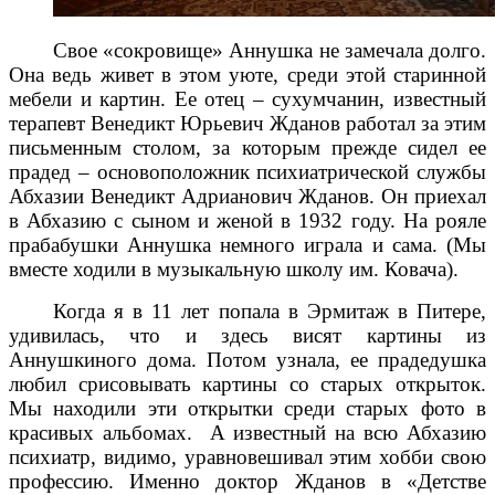
Свое «сокровище» Аннушка не замечала долго.
Она ведь живет в этом уюте, среди этой старинной
мебели и картин. Ее отец – сухумчанин, известный
терапевт Венедикт Юрьевич Жданов работал за этим
письменным столом, за которым прежде сидел ее
прадед – основоположник психиатрической службы
Абхазии Венедикт Адрианович Жданов. Он приехал
в Абхазию с сыном и женой в 1932 году. На рояле
прабабушки Аннушка немного играла и сама. (Мы
вместе ходили в музыкальную школу им. Ковача).
Когда я в 11 лет попала в Эрмитаж в Питере,
удивилась, что и здесь висят картины из
Аннушкиного дома. Потом узнала, ее прадедушка
любил срисовывать картины со старых открыток.
Мы находили эти открытки среди старых фото в
красивых альбомах.
А известный на всю Абхазию
психиатр, видимо, уравновешивал этим хобби свою
профессию. Именно доктор Жданов в «Детстве