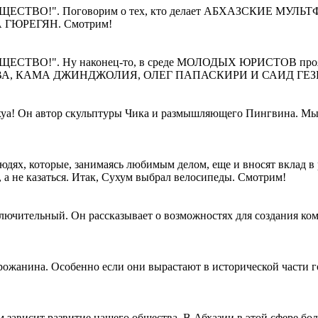
ОБЩЕСТВО!". Поговорим о тех, кто делает АБХАЗСКИЕ МУЛЬТ
НА ГЮРЕГЯН. Смотрим!
ОБЩЕСТВО!". Ну наконец-то, в среде МОЛОДЫХ ЮРИСТОВ прояв
ЕВА, КАМА ДЖИНДЖОЛИЯ, ОЛЕГ ПАПАСКИРИ И САИД ГЕЗЕ
хуа! Он автор скульптуры Чика и размышляющего Пингвина. Мы
людях, которые, занимаясь любимым делом, еще и вносят вклад в
 а не казаться. Итак, Сухум выбрал велосипеды. Смотрим!
лючительный. Он рассказывает о возможностях для создания ко
орожанина. Особенно если они вырастают в исторической части 
 зависит развитие нашего общества. В Абхазии в этой сфере б