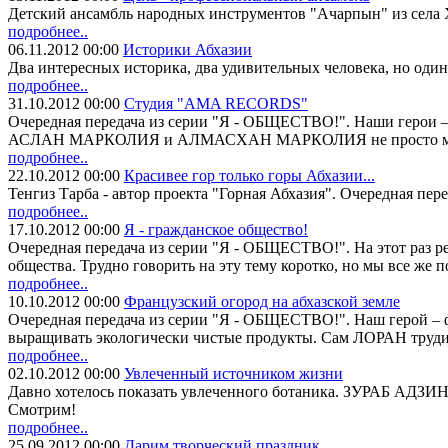
Детский ансамбль народных инструментов "Ачарпын" из села Ху
подробнее..
06.11.2012 00:00
Историки Абхазии
Два интересных историка, два удивительных человека, но один
подробнее..
31.10.2012 00:00
Студия "AMA RECORDS"
Очередная передача из серии "Я - ОБЩЕСТВО!". Наши герои
АСЛАН МАРКОЛИЯ и АЛМАСХАН МАРКОЛИЯ не просто мечтают о
подробнее..
22.10.2012 00:00
Красивее гор только горы Абхазии...
Тенгиз Тарба - автор проекта "Горная Абхазия". Очередная пер
подробнее..
17.10.2012 00:00
Я - гражданское общество!
Очередная передача из серии "Я - ОБЩЕСТВО!". На этот р
общества. Трудно говорить на эту тему коротко, но мы все же 
подробнее..
10.10.2012 00:00
Французский огород на абхазской земле
Очередная передача из серии "Я - ОБЩЕСТВО!". Наш герой – 
выращивать экологически чистые продукты. Сам ЛОРАН трудит
подробнее..
02.10.2012 00:00
Увлеченный источником жизни
Давно хотелось показать увлеченного ботаника. ЗУРАБ АДЗ
Смотрим!
подробнее..
25.09.2012 00:00
Дарим творческий праздник