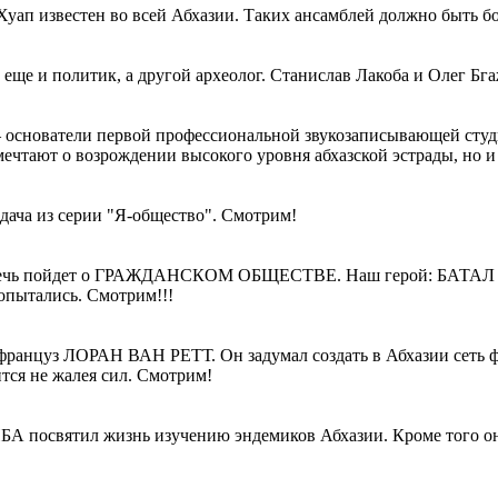
ап известен во всей Абхазии. Таких ансамблей должно быть бол
 еще и политик, а другой археолог. Станислав Лакоба и Олег Бг
 – основатели первой профессиональной звукозаписывающей с
 возрождении высокого уровня абхазской эстрады, но и мно
едача из серии "Я-общество". Смотрим!
аз речь пойдет о ГРАЖДАНСКОМ ОБЩЕСТВЕ. Наш герой: БАТАЛ 
попытались. Смотрим!!!
француз ЛОРАН ВАН РЕТТ. Он задумал создать в Абхазии сеть ф
ся не жалея сил. Смотрим!
ИНБА посвятил жизнь изучению эндемиков Абхазии. Кроме тог