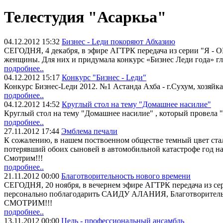
Телестудия "Асаркьа"
04.12.2012 15:32
Бизнес - Leди покоряют Абхазию
СЕГОДНЯ, 4 декабря, в эфире АГТРК передача из серии "Я - 
женщины. Для них и придумала конкурс «Бизнес Леди го
подробнее..
04.12.2012 15:17
Конкурс "Бизнес - Leди"
Конкурс Бизнес-Leди 2012. №1 Астанда Ахба - г.Сухум, хозяйка
подробнее..
04.12.2012 14:52
Круглый стол на тему "Домашнее насилие"
Круглый стол на тему "Домашнее насилие" , который провела
подробнее..
27.11.2012 17:44
Эмблема печали
К сожалению, в нашем поствоенном обществе темный цвет с
потерявший обоих сыновей в автомобильной катастрофе год наз
Смотрим!!!
подробнее..
21.11.2012 00:00
Благотворительность нового времени
СЕГОДНЯ, 20 ноября, в вечернем эфире АГТРК передача из сер
персонально поблагодарить САИДУ АЛАНИЯ, Благотворит
СМОТРИМ!!!
подробнее..
13.11.2012 00:00
Цель - профессиональный ансамбль