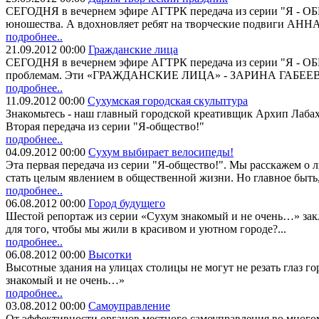
СЕГОДНЯ в вечернем эфире АГТРК передача из серии "Я - 
юношества. А вдохновляет ребят на творческие подвиги АН
подробнее..
21.09.2012 00:00
Гражданские лица
СЕГОДНЯ в вечернем эфире АГТРК передача из серии "Я - 
проблемам. Эти «ГРАЖДАНСКИЕ ЛИЦА» - ЗАРИНА ГАБЕ
подробнее..
11.09.2012 00:00
Сухумская городская скульптура
Знакомьтесь - наш главный городской креативщик Архип Лаба
Вторая передача из серии "Я-общество!"
подробнее..
04.09.2012 00:00
Сухум выбирает велосипеды!
Эта первая передача из серии "Я-общество!". Мы расскажем о 
стать целым явлением в общественной жизни. Но главное быть,
подробнее..
06.08.2012 00:00
Город будущего
Шестой репортаж из серии «Сухум знакомый и не очень…» зак
для того, чтобы мы жили в красивом и уютном городе?...
подробнее..
06.08.2012 00:00
Высотки
Высотные здания на улицах столицы не могут не резать глаз г
знакомый и не очень…»
подробнее..
03.08.2012 00:00
Самоуправление
От эффективности органов местного самоуправления во многом