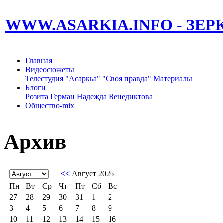
WWW.ASARKIA.INFO
- ЗЕ
Главная
Видеосюжеты
Телестудия "Асаркьа"
"Своя правда"
Материалы
Блоги
Розита Герман
Надежда Венедиктова
Общество-mix
Архив