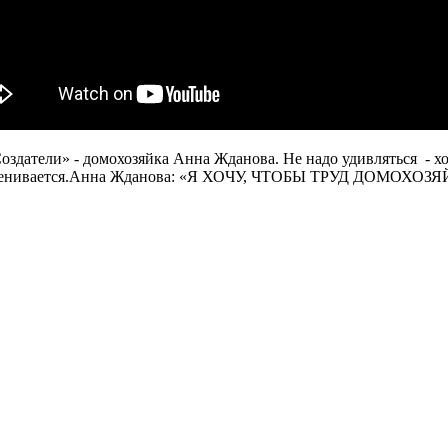
оздатели» - домохозяйка Анна Жданова. Не надо удивляться - х
то недооценивается.Анна Жданова: «Я ХОЧУ, ЧТОБЫ ТРУД 