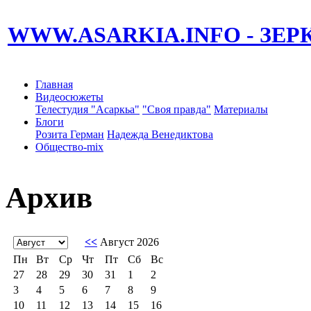
WWW.ASARKIA.INFO
- ЗЕ
Главная
Видеосюжеты
Телестудия "Асаркьа"
"Своя правда"
Материалы
Блоги
Розита Герман
Надежда Венедиктова
Общество-mix
Архив