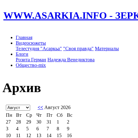
WWW.ASARKIA.INFO
- ЗЕ
Главная
Видеосюжеты
Телестудия "Асаркьа"
"Своя правда"
Материалы
Блоги
Розита Герман
Надежда Венедиктова
Общество-mix
Архив