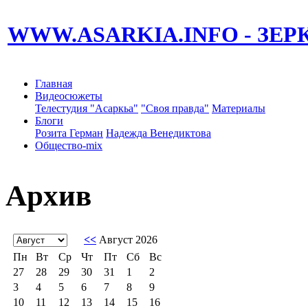
WWW.ASARKIA.INFO
- ЗЕ
Главная
Видеосюжеты
Телестудия "Асаркьа"
"Своя правда"
Материалы
Блоги
Розита Герман
Надежда Венедиктова
Общество-mix
Архив