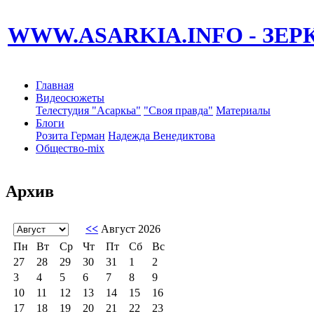
WWW.ASARKIA.INFO
- ЗЕ
Главная
Видеосюжеты
Телестудия "Асаркьа"
"Своя правда"
Материалы
Блоги
Розита Герман
Надежда Венедиктова
Общество-mix
Архив