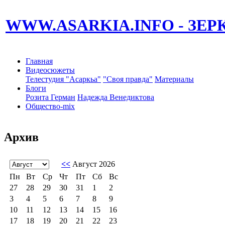
WWW.ASARKIA.INFO
- ЗЕ
Главная
Видеосюжеты
Телестудия "Асаркьа"
"Своя правда"
Материалы
Блоги
Розита Герман
Надежда Венедиктова
Общество-mix
Архив