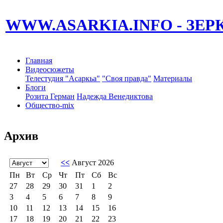
WWW.ASARKIA.INFO
- ЗЕ
Главная
Видеосюжеты
Телестудия "Асаркьа"
"Своя правда"
Материалы
Блоги
Розита Герман
Надежда Венедиктова
Общество-mix
Архив