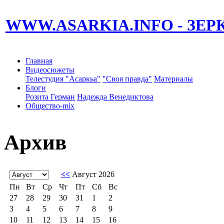
WWW.ASARKIA.INFO
- ЗЕ
Главная
Видеосюжеты
Телестудия "Асаркьа"
"Своя правда"
Материалы
Блоги
Розита Герман
Надежда Венедиктова
Общество-mix
Архив