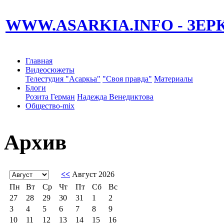
WWW.ASARKIA.INFO
- ЗЕ
Главная
Видеосюжеты
Телестудия "Асаркьа"
"Своя правда"
Материалы
Блоги
Розита Герман
Надежда Венедиктова
Общество-mix
Архив