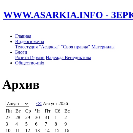
WWW.ASARKIA.INFO
- ЗЕ
Главная
Видеосюжеты
Телестудия "Асаркьа"
"Своя правда"
Материалы
Блоги
Розита Герман
Надежда Венедиктова
Общество-mix
Архив