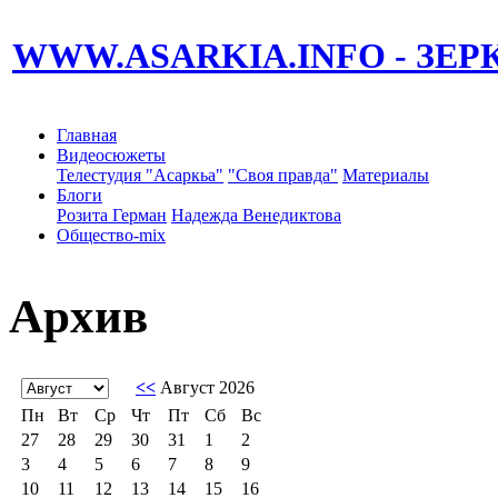
WWW.ASARKIA.INFO
- ЗЕ
Главная
Видеосюжеты
Телестудия "Асаркьа"
"Своя правда"
Материалы
Блоги
Розита Герман
Надежда Венедиктова
Общество-mix
Архив