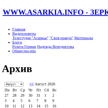
WWW.ASARKIA.INFO
- ЗЕ
Главная
Видеосюжеты
Телестудия "Асаркьа"
"Своя правда"
Материалы
Блоги
Розита Герман
Надежда Венедиктова
Общество-mix
Архив