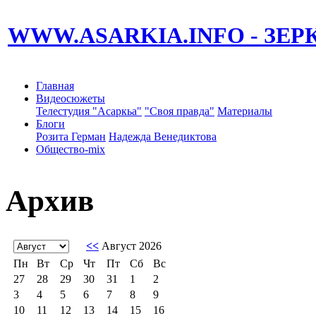
WWW.ASARKIA.INFO
- ЗЕ
Главная
Видеосюжеты
Телестудия "Асаркьа"
"Своя правда"
Материалы
Блоги
Розита Герман
Надежда Венедиктова
Общество-mix
Архив