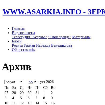
WWW.ASARKIA.INFO
- ЗЕ
Главная
Видеосюжеты
Телестудия "Асаркьа"
"Своя правда"
Материалы
Блоги
Розита Герман
Надежда Венедиктова
Общество-mix
Архив