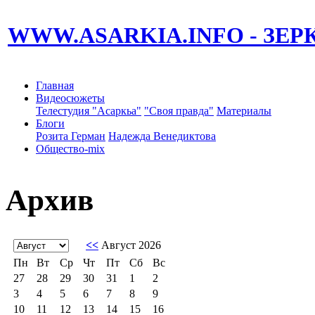
WWW.ASARKIA.INFO
- ЗЕ
Главная
Видеосюжеты
Телестудия "Асаркьа"
"Своя правда"
Материалы
Блоги
Розита Герман
Надежда Венедиктова
Общество-mix
Архив