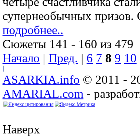
четыре счастливчика стал
супернеобычных призов
подробнее..
Сюжеты 141 - 160 из 479
Начало
|
Пред.
|
6
7
8
9
10
ASARKIA.info
© 2011 - 2
AMARIAL.com
- разработ
Наверх