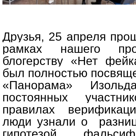
Друзья, 25 апреля пр
рамках нашего про
блогерству «Нет фейк
был полностью посвящ
«Панорама»
Изольд
постоянных участн
правилах верификац
люди узнали о
разни
гипотезой, фальси