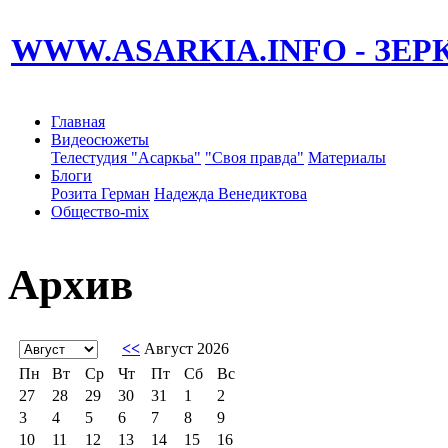
WWW.ASARKIA.INFO
- ЗЕ
Главная
Видеосюжеты
Телестудия "Асаркьа"
"Своя правда"
Материалы
Блоги
Розита Герман
Надежда Венедиктова
Общество-mix
Архив