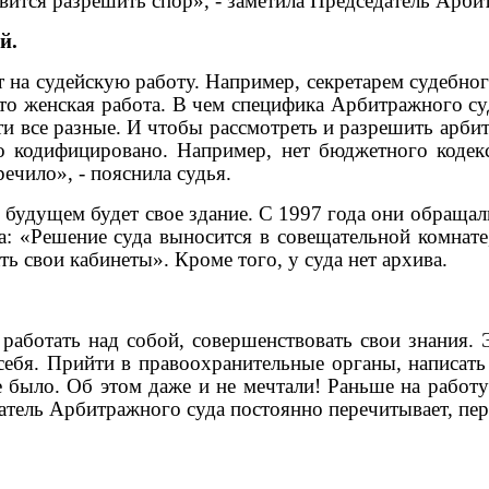
вится разрешить спор», - заметила Председатель Арби
й.
 на судейскую работу. Например, секретарем судебног
это женская работа. В чем специфика Арбитражного су
и все разные. И чтобы рассмотреть и разрешить арби
о кодифицировано. Например, нет бюджетного кодекс
ечило», - пояснила судья.
будущем будет свое здание. С 1997 года они обращали
а: «Решение суда выносится в совещательной комнат
ь свои кабинеты». Кроме того, у суда нет архива.
 работать над собой, совершенствовать свои знания.
ебя. Прийти в правоохранительные органы, написать 
е было. Об этом даже и не мечтали! Раньше на работ
атель Арбитражного суда постоянно перечитывает, пе