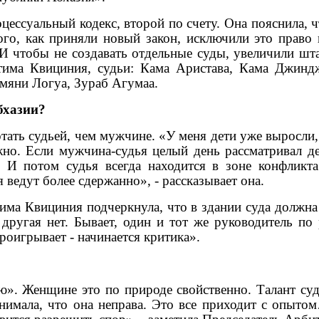
ессуальный кодекс, второй по счету. Она пояснила, ч
того, как приняли новый закон, исключили это право
 И чтобы не создавать отдельные суды, увеличили шт
има Квициния, судьи: Кама Аристава, Кама Джинд
мяни Логуа, Зураб Агумаа.
бхазии?
ть судьей, чем мужчине. «У меня дети уже выросли, я
ложно. Если мужчина-судья целый день рассматривал 
. И потом судья всегда находится в зоне конфлик
ведут более сдержанно», - рассказывает она.
тима Квициния подчеркнула, что в здании суда должна
 другая нет. Бывает, один и тот же руководитель по
проигрывает - начинается критика».
. Женщине это по природе свойственно. Талант судь
нимала, что она неправа. Это все приходит с опыт