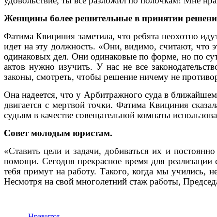
удовольствие, ты все разложил по полочкам! Мне нра
Женщины более решительные в принятии решени
Фатима Квициния заметила, что ребята неохотно идут
идет на эту должность. «Они, видимо, считают, что 
одинаковых дел. Они одинаковые по форме, но по сут
актов нужно изучить. У нас не все законодательств
законы, смотреть, чтобы решение ничему не противор
Она надеется, что у Арбитражного суда в ближайшем 
двигается с мертвой точки. Фатима Квициния сказал
судьям в качестве совещательной комнаты использоват
Совет молодым юристам.
«Ставить цели и задачи, добиваться их и постоянно
помощи. Сегодня прекрасное время для реализации с
тебя примут на работу. Такого, когда мы учились, н
Несмотря на свой многолетний стаж работы, Председ
Нравится