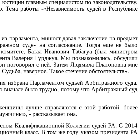
 юстиции главным специалистом по законодательству.
ю. Тема работы -«Независимость судей в Республике
из парламента, минюст давал заключение на предмет
тражном суде» на согласование. Тогда еще не было
м комитете, Батал Иванович Табагуа (был министром
амента Валерия Гурджуа. Мы познакомились, обсудили
он поговорил с ней. Затем Людмила Платоновна мне
. Судьба, наверное. Такое стечение обстоятельств».
ия избрана Парламентом судьей Арбитражного суда.
что вначале было трудно, потому что Арбитражный суд
женщины лучше справляются с этой работой, более
мужчины», - рассказывает она.
леном Квалификационной Коллегии судей РА. С 2014
ационный класс. В том же году указом президента РА