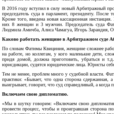
В 2016 году вступил в силу новый Арбитражный проц
председатель суда в парламент, президенту. После 
Кроме того, введена новая кассационная инстанция.
них 8 женщин и 3 мужчин. Председатель суда Фат
Людмила Амичба, Алиса Чамагуа, Игорь Зарандия, О
Каково работать женщине в Арбитражном суде А
По словам Фатимы Квициния, женщине сложнее работа
на работе, но коллегам, у кого маленькие дети, с
придя домой, должна приготовить, убраться и т.д
юрисдикции, судятся юридические лица. Юристы себя 
Тем не менее, проблем много у судебной власти. Фа
практики: «Бывает, что одна сторона сдержанная, а
выигрывает, говорит, что суд справедливый, а когда 
Включаем свою дипломатию.
«Мы в шутку говорим: «Включаем свою дипломатию»
провести процесс, чтобы и проигравшая сторона по