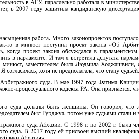
ельность в АГУ, параллельно работала в министерстве
тет, в 2007 году защитила кандидатскую диссертаци
насыщенная работа. Много законопроектов поступало 
«Как-то в минюст поступил проект закона «Об Арби
ь, когда проект закона обсуждался в парламентско
пить в парламенте. И там я встретила депутата парл
 в минюст, заместителем была Людмила Ходжашвили, 
Я согласилась, хотя не предполагала, что стану судьей
Арбитражного суда. В мае 1997 года Фатима Квицин
ражно-процессуального кодекса РА. Она признается, 
ого суда должны быть женщины. Он говорил, что 
едседателем был Гурджуа, потом уже судьями стали и 
тражного суда Абхазии. С 1998 г. по 2002 г. была ч
ого суда. В 2017 году ей присвоен высший квалифик
публики Абхазия».