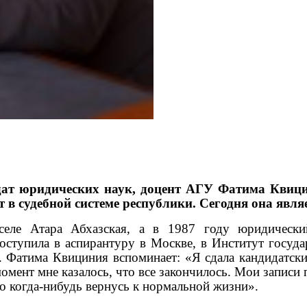
дат юридических наук, доцент АГУ Фатима Квици
т в судебной системе республики. Сегодня она явл
ле Атара Абхазская, а в 1987 году юридический 
оступила в аспирантуру в Москве, в Институт госуда
. Фатима Квициния вспоминает: «Я сдала кандидатск
омент мне казалось, что все закончилось. Мои записи
что когда-нибудь вернусь к нормальной жизни».