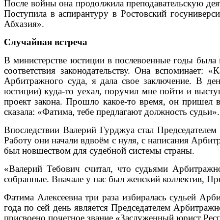
После войны она продолжила преподавательскую деят
Поступила в аспирантуру в Ростовский госуниверси
Абхазия».
Случайная встреча
В министерстве юстиции в послевоенные годы была 
соответствия законодательству. Она вспоминает: 
Арбитражного суда, я дала свое заключение. В ден
юстиции) куда-то уехал, поручил мне пойти и высту
проект закона. Прошло какое-то время, он пришел
сказала: «Фатима, тебе предлагают должность судьи». 
Впоследствии Валерий Гурджуа стал Председателем 
Работу они начали вдвоём с нуля, с написания Арбит
был новшеством для судебной системы страны.
«Валерий Тебович считал, что судьями Арбитражн
собранные. Вначале у нас был женский коллектив, Пр
Фатима Алексеевна три раза избиралась судьей Арби
года по сей день является Председателем Арбитражн
присвоено почетное звание «Заслуженный юрист Рес