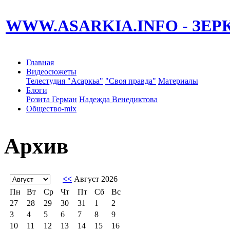
WWW.ASARKIA.INFO
- ЗЕ
Главная
Видеосюжеты
Телестудия "Асаркьа"
"Своя правда"
Материалы
Блоги
Розита Герман
Надежда Венедиктова
Общество-mix
Архив