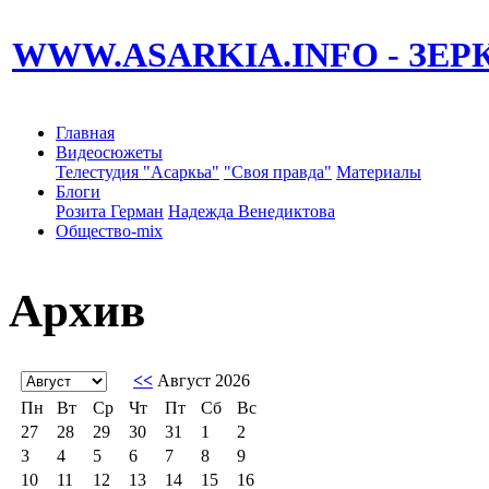
WWW.ASARKIA.INFO
- ЗЕ
Главная
Видеосюжеты
Телестудия "Асаркьа"
"Своя правда"
Материалы
Блоги
Розита Герман
Надежда Венедиктова
Общество-mix
Архив