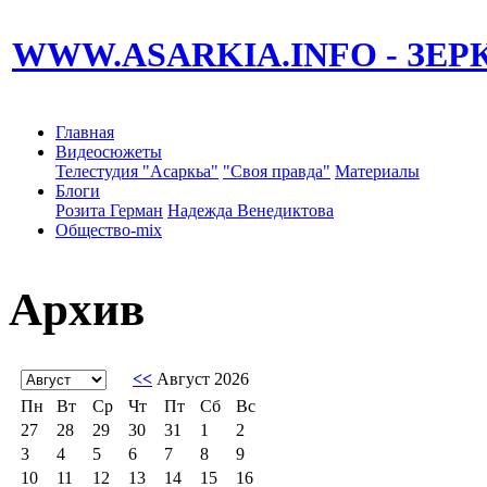
WWW.ASARKIA.INFO
- ЗЕ
Главная
Видеосюжеты
Телестудия "Асаркьа"
"Своя правда"
Материалы
Блоги
Розита Герман
Надежда Венедиктова
Общество-mix
Архив