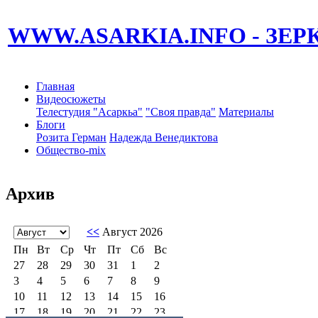
WWW.ASARKIA.INFO
- ЗЕ
Главная
Видеосюжеты
Телестудия "Асаркьа"
"Своя правда"
Материалы
Блоги
Розита Герман
Надежда Венедиктова
Общество-mix
Архив